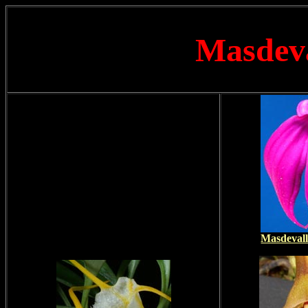
Masdev
Masdevall