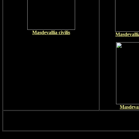
Masdevallia civilis
Masdevalli
Masdevall