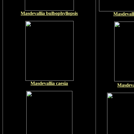
Masdevallia bulbophyllopsi
s
Masdevall
Masdevallia caesia
Masdeva