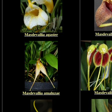
Masdevall
Masdevallia agaster
Masdevall
Masdevallia amaluzae