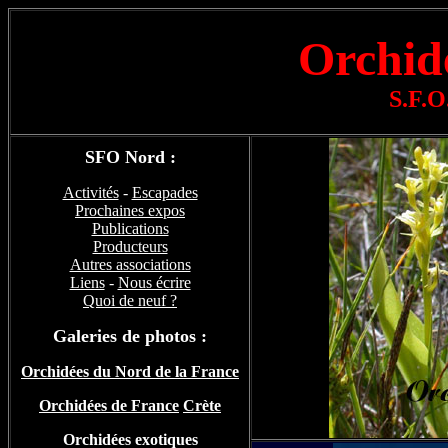
Orchid
S.F.O
SFO Nord :
Activités
-
Escapades
Prochaines expos
Publications
Producteurs
Autres associations
Liens
-
Nous écrire
Quoi de neuf ?
Galeries de photos :
Orchidées du Nord de la France
Orchidées de France
Crète
Orchidées exotiques