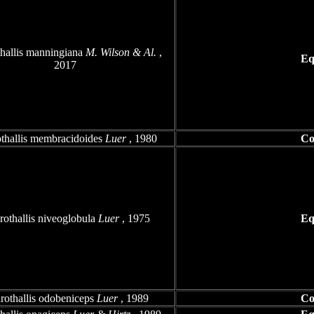
thallis manningiana
M. Wilson & Al.
,
Eq
2017
othallis membracidoides
Luer
, 1980
Co
rothallis niveoglobula
Luer
, 1975
Eq
rothallis odobeniceps
Luer
, 1989
Co