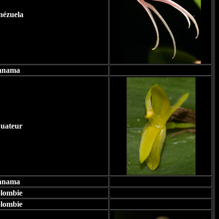
nézuela
anama
uateur
anama
lombie
lombie