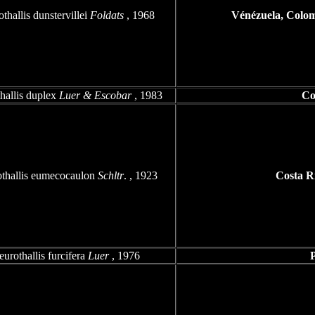
othallis dunstervillei
Foldats
, 1968
Vénézuela, Colom
hallis duplex
Luer & Escobar
, 1983
Co
othallis eumecocaulon
Schltr
. , 1923
Costa R
eurothallis furcifera
Luer
, 1976