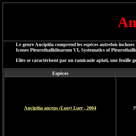
An
Le genre Ancipitia comprend les espèces autrefois incluses 
Icones Pleurothallidinarum VI, Systematics of Pleurothall
Elles se caractérisent par un ramicaule aplati, une feuille 
Espèces
Ancipitia anceps
(Luer) Luer
, 2004
P