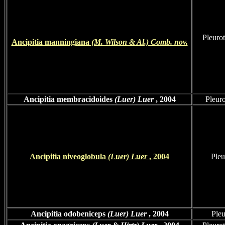
Pleuro
Ancipitia manningiana
(M. Wilson & Al.) Comb. nov.
Ancipitia membracidoides
(Luer) Luer
, 2004
Pleur
Ancipitia niveoglobula
(Luer) Luer
, 2004
Pleu
Ancipitia odobeniceps
(Luer) Luer
, 2004
Pleu