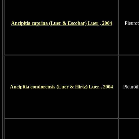
Ancipitia caprina (Luer & Escobar) Luer , 2004
Pleurot
Ancipitia condorensis (Luer & Hirtz) Luer , 2004
Pleurot