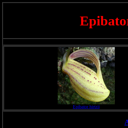
Epibat
Epibator hirtzii