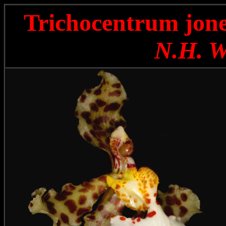
Trichocentrum jo
N.H. W