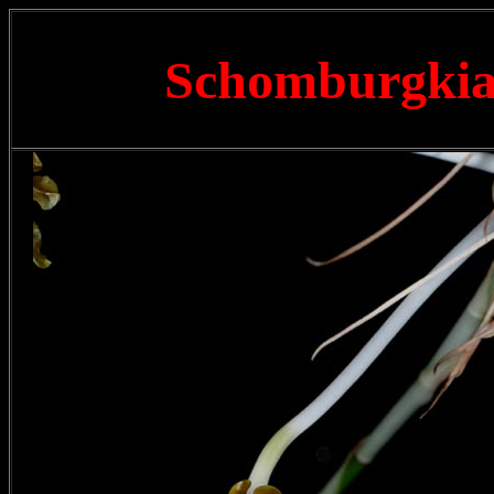
Schomburgkia