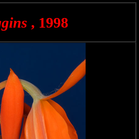
ggins
, 1998