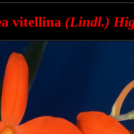
a vitellina
(Lindl.) Hi