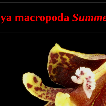
hya macropoda
Summe