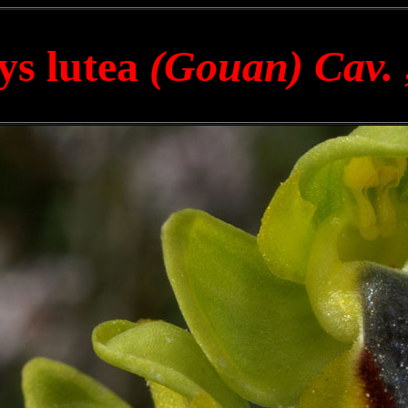
ys lutea
(Gouan) Cav.