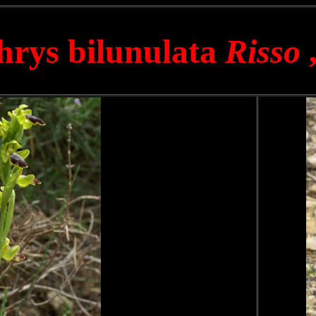
rys bilunulata
Risso
,