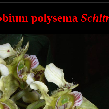
obium polysema
Schltr