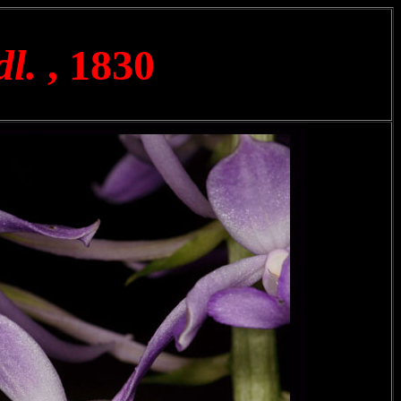
dl.
, 1830