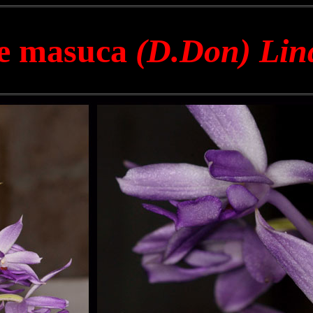
e masuca
(D.Don) Lin