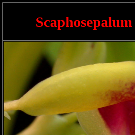
Scaphosepalum