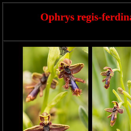
Ophrys regis-ferdin