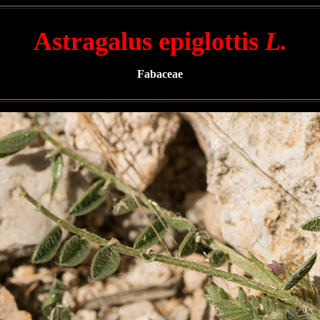
Astragalus epiglottis
L.
Fabaceae