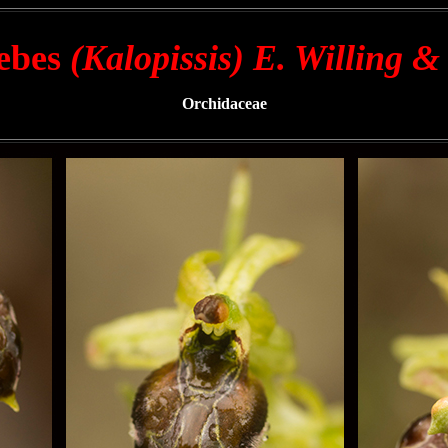
ebes
(Kalopissis) E. Willing &
Orchidaceae