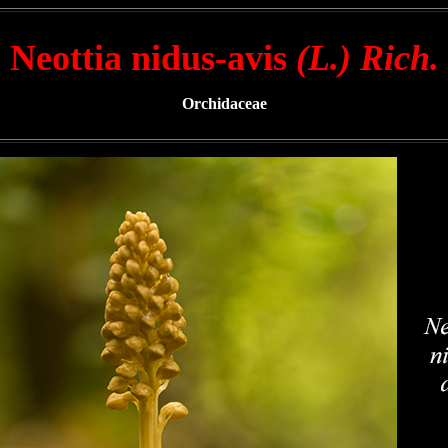
Neottia nidus-avis
(L.) Rich.
Orchidaceae