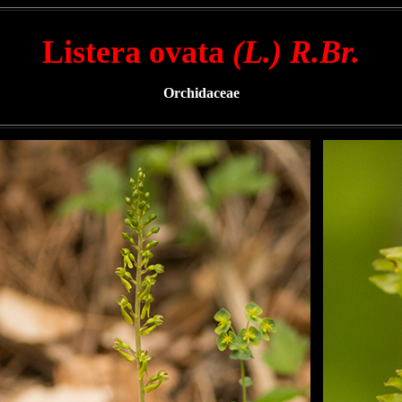
Listera ovata
(L.) R.Br.
Orchidaceae