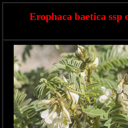
Erophaca baetica ssp 