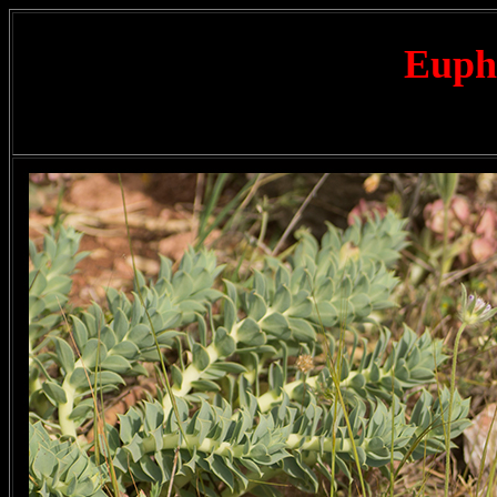
Eupho