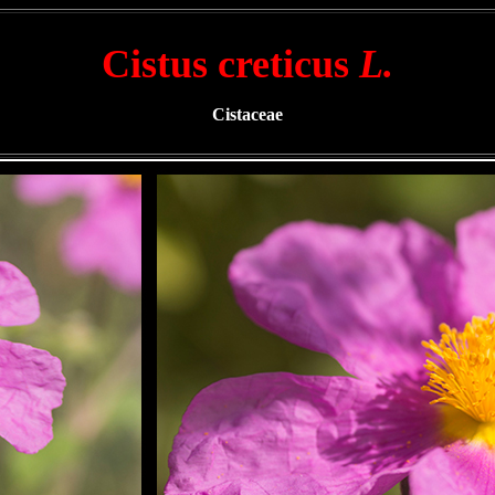
Cistus creticus
L.
Cistaceae