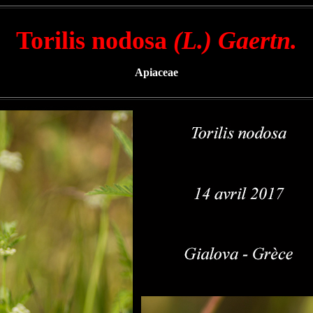
Torilis nodosa
(L.) Gaertn.
Apiaceae