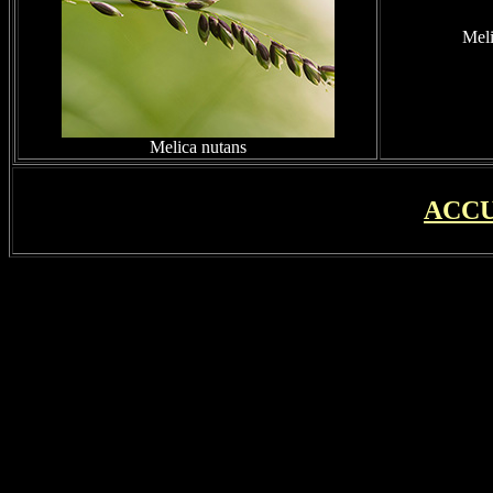
Meli
Melica nutans
ACCU