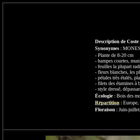
Description de Coste
Synonymes
: MONES
- Plante de 8-20 cm
-
hampes
courtes, mun
-
feuilles
la plupart
rad
-
fleurs
blanches, les p
-
pétales
très
étalés
, pl
-
filets
des
étamines
à b
-
style
dressé, dépassan
Écologie
: Bois des mo
Répartition
: Europe, 
Floraison
: Juin-juillet