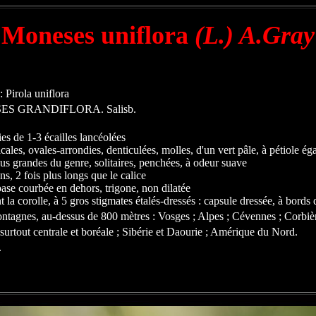
Moneses uniflora
(L.) A.Gray
: Pirola uniflora
ES GRANDIFLORA. Salisb.
ies de 1-3
écailles
lancéolées
icales
,
ovales
-arrondies,
denticulées
, molles, d'un vert pâle, à
pétiole
éga
lus grandes du
genre
, solitaires, penchées, à odeur suave
ans, 2 fois plus longs que le
calice
ase courbée en dehors,
trigone
, non dilatée
t la
corolle
, à 5 gros
stigmates
étalés
-dressés :
capsule
dressée, à bords
ntagnes, au-dessus de 800 mètres : Vosges ; Alpes ; Cévennes ; Corbièr
surtout centrale et boréale ; Sibérie et Daourie ; Amérique du Nord.
.