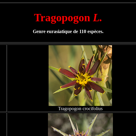
Tragopogon
L.
Genre eurasiatique de 110 espèces.
Tragopogon crocifolius