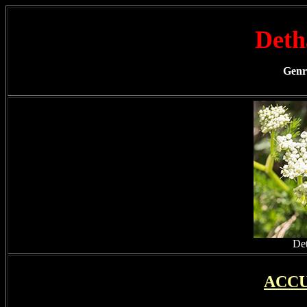
Det
Genr
Det
ACCU