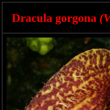
Dracula gorgona
(V