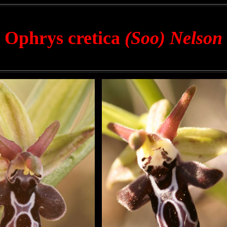
Ophrys cretica
(Soo) Nelson